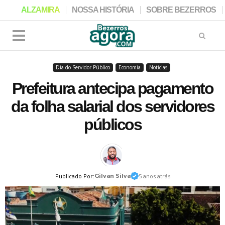
ALZAMIRA
NOSSA HISTÓRIA
SOBRE BEZERROS
Dia do Servidor Público
Economia
Notícias
Prefeitura antecipa pagamento
da folha salarial dos servidores
públicos
Publicado Por:
Gilvan Silva
5 anos atrás