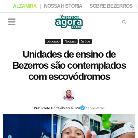
ALZAMIRA
NOSSA HISTÓRIA
SOBRE BEZERROS
Educação
Notícias
Saúde
Unidades de ensino de
Bezerros são contemplados
com escovódromos
Publicado Por:
Gilvan Silva
2 anos atrás